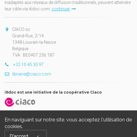
inadaptés aux réseaux de diffusion traditionnels, peuvent atteindre
leur cible via i6doc.com.
continuer
CIACO sc
Grand-Rue, 2/14
1348 Louvain-la-Neuve
Belgique
TVA : BE0407.236.187
+32 10 45 30 97
librairie@ciaco.com
i6doc est une initiative de la coopérative Ciaco
En naviguant sur notre site, vous acceptez l'utilisation de
cookies.
Copyright © 2026, i6doc. Powered by
GiantChair
. All Rights
D'accord