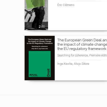
Éric Clémens
The European Green Deal a
the impact of climate chang
the EU regulatory framework
Searching for coherence, Première édit
Inga Kawka, Alicja Sikora