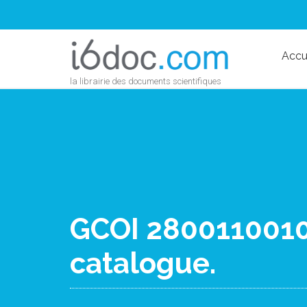
Accu
la librairie des documents scientifiques
GCOI 28001100101
catalogue.