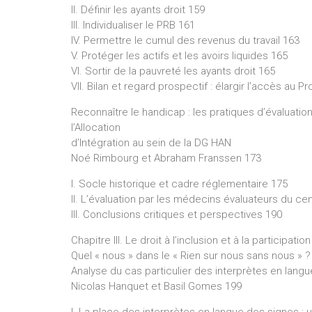
II. Définir les ayants droit 159
III. Individualiser le PRB 161
IV. Permettre le cumul des revenus du travail 163
V. Protéger les actifs et les avoirs liquides 165
VI. Sortir de la pauvreté les ayants droit 165
VII. Bilan et regard prospectif : élargir l’accès a
Reconnaître le handicap : les pratiques d’évaluati
l’Allocation
d’Intégration au sein de la DG HAN
Noé Rimbourg et Abraham Franssen 173
I. Socle historique et cadre réglementaire 175
II. L’évaluation par les médecins évaluateurs du ce
III. Conclusions critiques et perspectives 190
Chapitre III. Le droit à l’inclusion et à la participa
Quel « nous » dans le « Rien sur nous sans nous » ?
Analyse du cas particulier des interprètes en lang
Nicolas Hanquet et Basil Gomes 199