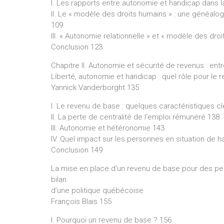
I. Les rapports entre autonomie et handicap dans l
II. Le « modèle des droits humains » : une généalo
109
III. « Autonomie relationnelle » et « modèle des dro
Conclusion 123
Chapitre II. Autonomie et sécurité de revenus : ent
Liberté, autonomie et handicap : quel rôle pour le 
Yannick Vanderborght 135
I. Le revenu de base : quelques caractéristiques c
II. La perte de centralité de l’emploi rémunéré 138
III. Autonomie et hétéronomie 143
IV. Quel impact sur les personnes en situation de 
Conclusion 149
La mise en place d’un revenu de base pour des per
bilan
d’une politique québécoise
François Blais 155
I. Pourquoi un revenu de base ? 156