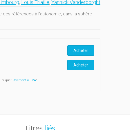
Rimbourg
,
Louis Triaille
,
Yannick Vanderborght
des références à l'autonomie, dans la sphère
Acheter
Acheter
ubrique "
Paiement & TVA
".
Titres
liés