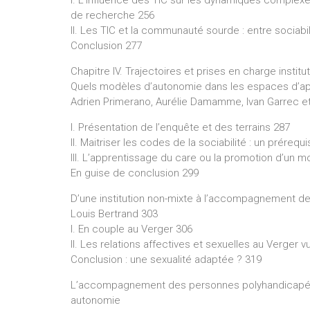
I. L’influence des TIC sur les dynamiques comple
de recherche 256
II. Les TIC et la communauté sourde : entre socia
Conclusion 277
Chapitre IV. Trajectoires et prises en charge insti
Quels modèles d’autonomie dans les espaces d’app
Adrien Primerano, Aurélie Damamme, Ivan Garrec et
I. Présentation de l’enquête et des terrains 287
II. Maitriser les codes de la sociabilité : un prérequ
III. L’apprentissage du care ou la promotion d’un m
En guise de conclusion 299
D’une institution non-mixte à l’accompagnement des
Louis Bertrand 303
I. En couple au Verger 306
II. Les relations affectives et sexuelles au Verger 
Conclusion : une sexualité adaptée ? 319
L’accompagnement des personnes polyhandicapées, 
autonomie