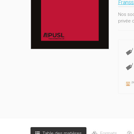
Franss
Nos soc
privée 
P
Table des matières
Formats