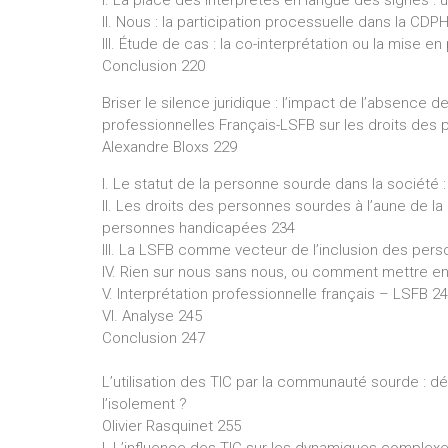
I. La place des interprètes en langue des signes : 
II. Nous : la participation processuelle dans la CDP
III. Étude de cas : la co-interprétation ou la mise en
Conclusion 220
Briser le silence juridique : l’impact de l’absence 
professionnelles Français-LSFB sur les droits des
Alexandre Bloxs 229
I. Le statut de la personne sourde dans la société
II. Les droits des personnes sourdes à l’aune de la
personnes handicapées 234
III. La LSFB comme vecteur de l’inclusion des per
IV. Rien sur nous sans nous, ou comment mettre en 
V. Interprétation professionnelle français – LSFB 2
VI. Analyse 245
Conclusion 247
L’utilisation des TIC par la communauté sourde : 
l’isolement ?
Olivier Rasquinet 255