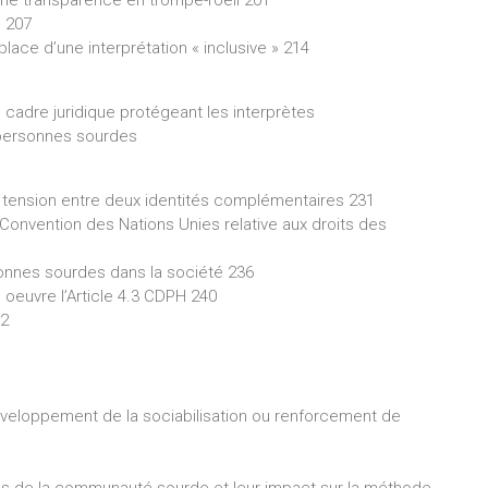
une transparence en trompe-l’oeil 201
H 207
 place d’une interprétation « inclusive » 214
de cadre juridique protégeant les interprètes
 personnes sourdes
 : tension entre deux identités complémentaires 231
 Convention des Nations Unies relative aux droits des
sonnes sourdes dans la société 236
oeuvre l’Article 4.3 CDPH 240
42
développement de la sociabilisation ou renforcement de