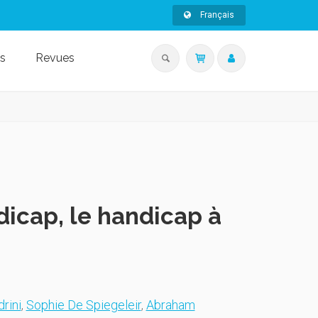
Français
s
Revues
dicap, le handicap à
rini
,
Sophie De Spiegeleir
,
Abraham