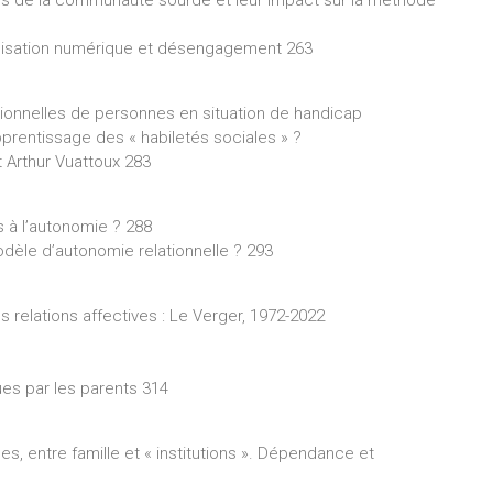
xes de la communauté sourde et leur impact sur la méthode
bilisation numérique et désengagement 263
tutionnelles de personnes en situation de handicap
rentissage des « habiletés sociales » ?
 Arthur Vuattoux 283
is à l’autonomie ? 288
odèle d’autonomie relationnelle ? 293
 relations affectives : Le Verger, 1972-2022
vues par les parents 314
entre famille et « institutions ». Dépendance et