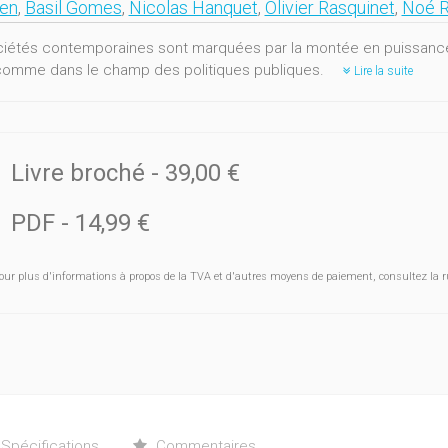
en
,
Basil Gomes
,
Nicolas Hanquet
,
Olivier Rasquinet
,
Noé 
iétés contemporaines sont marquées par la montée en puissance 
comme dans le champ des politiques publiques.
Lire la suite
Livre broché
-
39,00 €
PDF
-
14,99 €
our plus d'informations à propos de la TVA et d'autres moyens de paiement, consultez la r
Spécifications
Commentaires