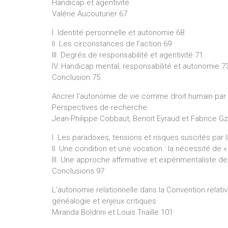
Handicap et agentivité
Valérie Aucouturier 67
I. Identité personnelle et autonomie 68
II. Les circonstances de l’action 69
III. Degrés de responsabilité et agentivité 71
IV. Handicap mental, responsabilité et autonomie 7
Conclusion 75
Ancrer l’autonomie de vie comme droit humain par 
Perspectives de recherche
Jean-Philippe Cobbaut, Benoit Eyraud et Fabrice Gzi
I. Les paradoxes, tensions et risques suscités par l
II. Une condition et une vocation : la nécessité de 
III. Une approche affirmative et expérimentaliste de
Conclusions 97
L’autonomie relationnelle dans la Convention relat
généalogie et enjeux critiques
Miranda Boldrini et Louis Triaille 101