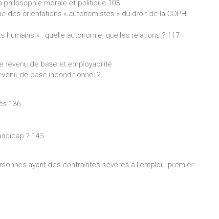
a philosophie morale et politique 103
gie des orientations « autonomistes » du droit de la CDPH
its humains » : quelle autonomie, quelles relations ? 117
re revenu de base et employabilité
revenu de base inconditionnel ?
lés 136
handicap ? 145
sonnes ayant des contraintes sévères à l’emploi : premier