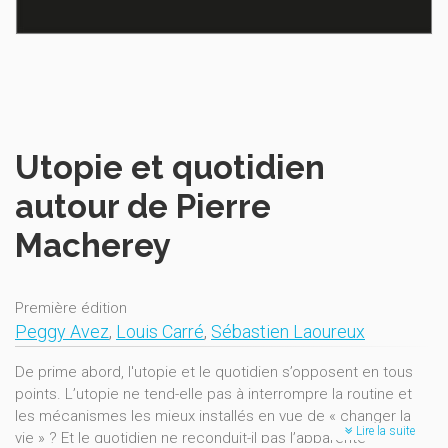
Utopie et quotidien
autour de Pierre
Macherey
Première édition
Peggy Avez
,
Louis Carré
,
Sébastien Laoureux
De prime abord, l'utopie et le quotidien s’opposent en tous
points. L’utopie ne tend-elle pas à interrompre la routine et
les mécanismes les mieux installés en vue de « changer la
Lire la suite
vie » ? Et le quotidien ne reconduit-il pas l’apparente