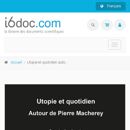
Français
la librairie des documents scientifiques
Toggle
navigati
Accueil
Utopie et quotidien autour de Pierre Macherey