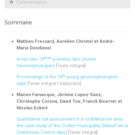
Commentaires
Sommaire
Mathieu Fressard, Aurélien Christol et André-
Marie Dendievel
èmes
Actes des 19
journées des Jeunes
Géomorphologues
[Texte intégral]
th
Proceedings of the 19
young geomorphologists
days
[Texte intégral | traduction]
Manon Farvacque, Jérôme Lopez-Saez,
Christophe Corona, David Toe, Franck Bourrier et
Nicolas Eckert
Quantitative risk assessment in a rockfall-prone area:
the case study of the Crolles municipality (Massif de la
Chartreuse, French Alps)
[Texte intégral]