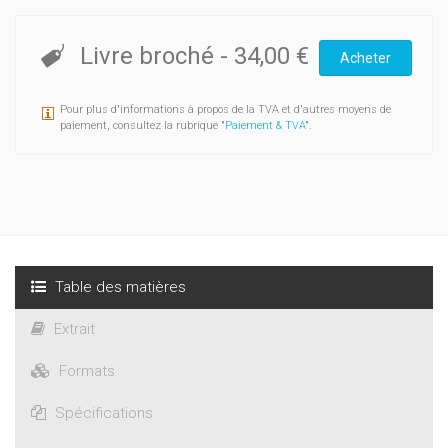
Livre broché
-
34,00 €
Acheter
Pour plus d'informations à propos de la TVA et d'autres moyens de
paiement, consultez la rubrique "
Paiement & TVA
".
Table des matières
Extrait
Formats
Spécifications