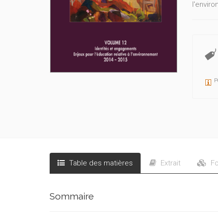
l'envir
P
Table des matières
Extrait
Fo
Sommaire