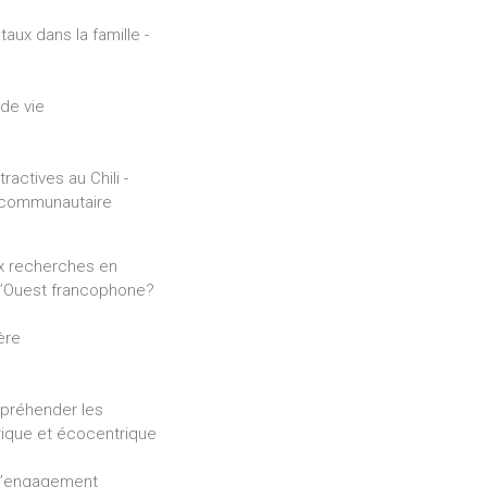
ux dans la famille -
 de vie
ractives au Chili -
 communautaire
ux recherches en
 l’Ouest francophone?
ère
ppréhender les
rique et écocentrique
 d’engagement