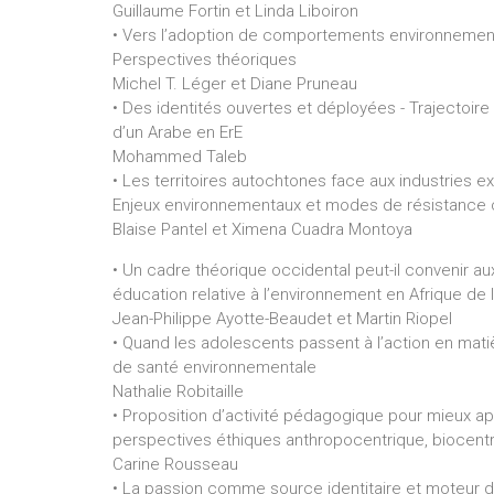
Guillaume Fortin et Linda Liboiron
• Vers l’adoption de comportements environnementa
Perspectives théoriques
Michel T. Léger et Diane Pruneau
• Des identités ouvertes et déployées - Trajectoire
d’un Arabe en ErE
Mohammed Taleb
• Les territoires autochtones face aux industries ext
Enjeux environnementaux et modes de résistance
Blaise Pantel et Ximena Cuadra Montoya
• Un cadre théorique occidental peut-il convenir a
éducation relative à l’environnement en Afrique de
Jean-Philippe Ayotte-Beaudet et Martin Riopel
• Quand les adolescents passent à l’action en mati
de santé environnementale
Nathalie Robitaille
• Proposition d’activité pédagogique pour mieux a
perspectives éthiques anthropocentrique, biocent
Carine Rousseau
• La passion comme source identitaire et moteur