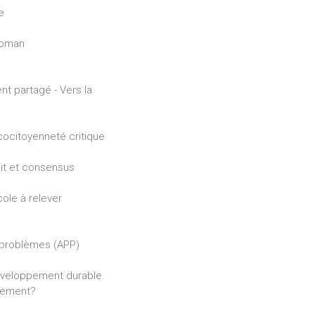
e
 roman
t partagé - Vers la
cocitoyenneté critique
lit et consensus
cole à relever
r problèmes (APP)
éveloppement durable.
nnement?