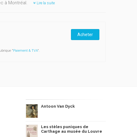
ec à Montréal.
Lire la suite
Acheter
ubrique "
Paiement & TVA
".
Antoon Van Dyck
Les stèles puniques de
Carthage au musée du Louvre