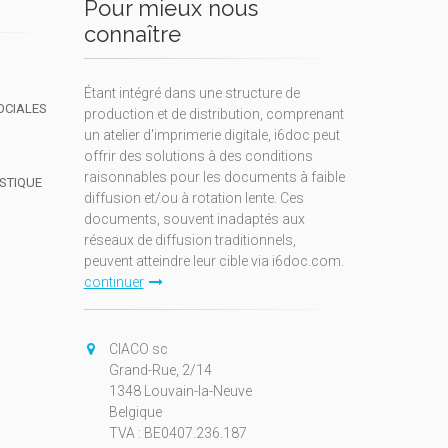
Pour mieux nous
connaître
Étant intégré dans une structure de
OCIALES
production et de distribution, comprenant
un atelier d'imprimerie digitale, i6doc peut
offrir des solutions à des conditions
raisonnables pour les documents à faible
ISTIQUE
diffusion et/ou à rotation lente. Ces
documents, souvent inadaptés aux
réseaux de diffusion traditionnels,
peuvent atteindre leur cible via i6doc.com.
continuer
CIACO sc
Grand-Rue, 2/14
1348 Louvain-la-Neuve
Belgique
TVA : BE0407.236.187