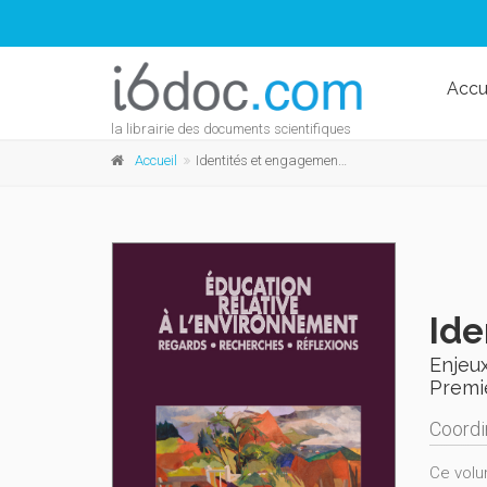
Accu
la librairie des documents scientifiques
Accueil
Identités et engagements
Ide
Enjeux
Premi
Coordi
Ce volu