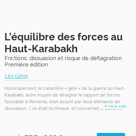
L'équilibre des forces au
Haut-Karabakh
Frictions, dissuasion et risque de déflagration
Première édition
Léo Géhin
Historiquement, le caractère « gelé » de la guerre au Haut-
Karabakh, autre moyen de désigner le rapport de forces
favorable à l'Arménie, était assuré par deux éléments de
Lire la suite
dissuasion. L'un était technique, et concernait la capacité
balistique de l’Arménie de détruire directement le coeur de
l’économie azerbaïdjanaise en cas d’attaque trop ambitieuse.
L’autre était diplomatique, et concernait l’alliance, ou plutôt la
mise sous dépendance, de l’Arménie à la Russie, qui