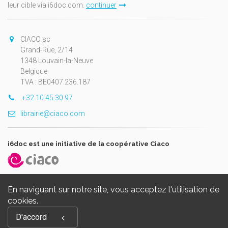
leur cible via i6doc.com.
continuer
CIACO sc
Grand-Rue, 2/14
1348 Louvain-la-Neuve
Belgique
TVA : BE0407.236.187
+32 10 45 30 97
librairie@ciaco.com
i6doc est une initiative de la coopérative Ciaco
En naviguant sur notre site, vous acceptez l'utilisation de
cookies.
Copyright © 2026, i6doc. Powered by
GiantChair
. All Rights
D'accord
Reserved