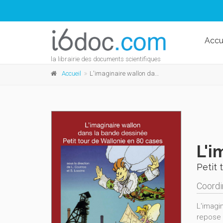
Accu
la librairie des documents scientifiques
Accueil
L'imaginaire wallon dans la bande dessinée
L'i
Petit 
Coordi
L'imagi
repose 