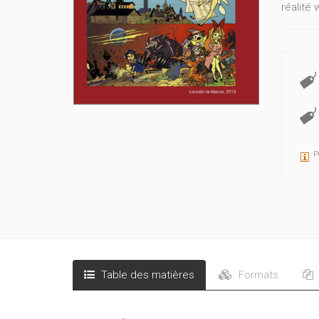
réalité
P
Table des matières
Formats