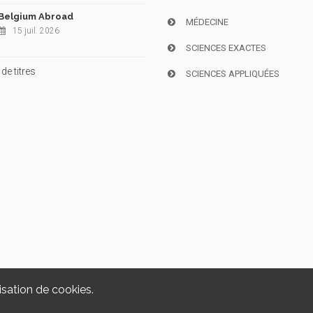
Belgium Abroad
MÉDECINE
15 juil. 2026
SCIENCES EXACTES
de titres
SCIENCES APPLIQUÉES
isation de cookies.
Copyright © 2026, i6doc. Powered by
GiantChair
. All Rights Reserved