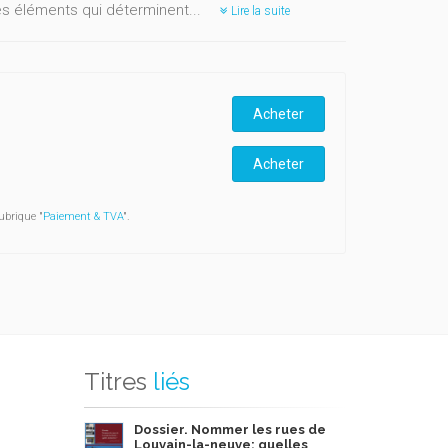
es éléments qui déterminent...
Lire la suite
Acheter
Acheter
ubrique "
Paiement & TVA
".
Titres
liés
Dossier. Nommer les rues de
Louvain-la-neuve: quelles