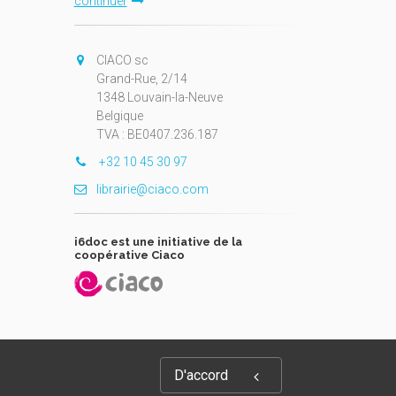
continuer
CIACO sc
Grand-Rue, 2/14
1348 Louvain-la-Neuve
Belgique
TVA : BE0407.236.187
+32 10 45 30 97
librairie@ciaco.com
i6doc est une initiative de la
coopérative Ciaco
D'accord