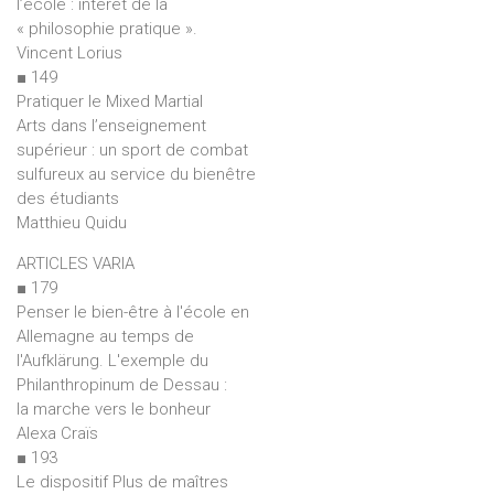
l’école : intérêt de la
« philosophie pratique ».
Vincent Lorius
■ 149
Pratiquer le Mixed Martial
Arts dans l’enseignement
supérieur : un sport de combat
sulfureux au service du bienêtre
des étudiants
Matthieu Quidu
ARTICLES VARIA
■ 179
Penser le bien-être à l'école en
Allemagne au temps de
l'Aufklärung. L'exemple du
Philanthropinum de Dessau :
la marche vers le bonheur
Alexa Craïs
■ 193
Le dispositif Plus de maîtres