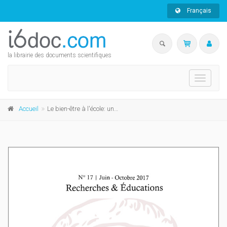
Français
la librairie des documents scientifiques
Toggle
navigati
Accueil
Le bien-être à l'école: un processus de production du bien-être?