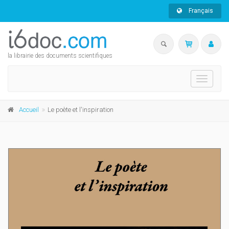
Français
la librairie des documents scientifiques
Toggle
navigati
Accueil
Le poète et l'inspiration