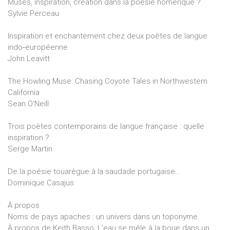
Muses, inspiration, création dans la poésie homérique ?
Sylvie Perceau
Inspiration et enchantement chez deux poètes de langue
indo‑européenne
John Leavitt
The Howling Muse: Chasing Coyote Tales in Northwestern
California
Sean O'Neill
Trois poètes contemporains de langue française : quelle
inspiration ?
Serge Martin
De la poésie touarègue à la saudade portugaise…
Dominique Casajus
À propos
Noms de pays apaches : un univers dans un toponyme.
À propos de Keith Basso, L'eau se mêle à la boue dans un