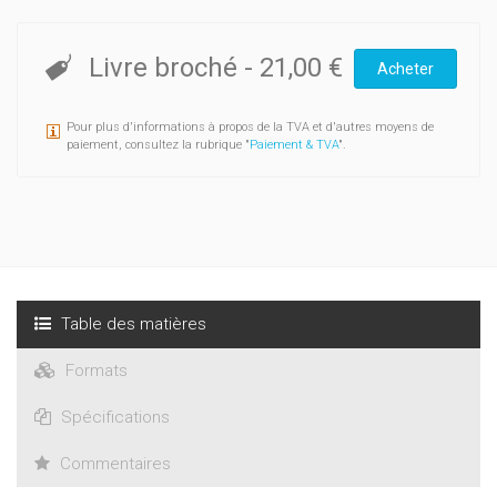
Livre broché
-
21,00 €
Acheter
Pour plus d'informations à propos de la TVA et d'autres moyens de
paiement, consultez la rubrique "
Paiement & TVA
".
Table des matières
Formats
Spécifications
Commentaires