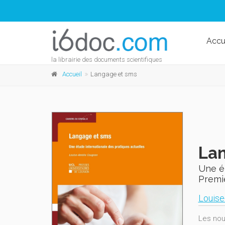
Accu
la librairie des documents scientifiques
Accueil
Langage et sms
La
Une ét
Premi
Louise
Les nou