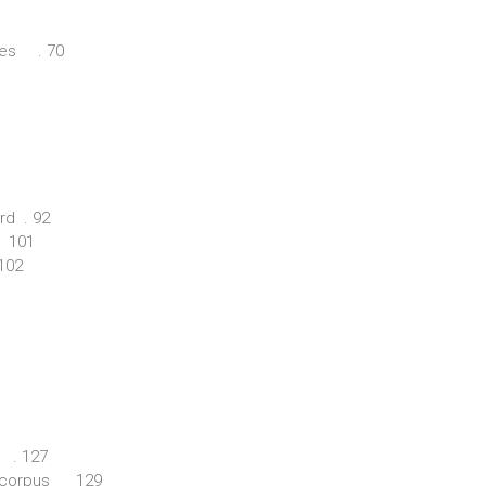
les . 70
rd . 92
 101
 102
s . 127
ur corpus 129