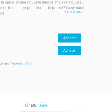
au langage, ni une nouvelle langue, mais un nouveau
e-t-elle dans ce petit écran de poche? La syntaxe
Lire la suite
age.
re coins du monde, l’auteure propose une analyse
gues à l’usage de néologismes, en passant par
stiques descriptives et inférentielles mettant en
Acheter
Acheter
ubrique "
Paiement & TVA
".
Titres
liés