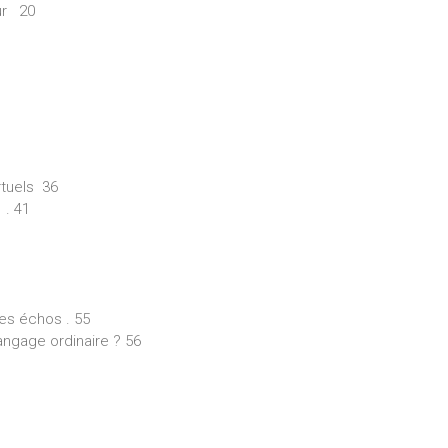
ur 20
rtuels 36
. 41
res échos . 55
angage ordinaire ? 56