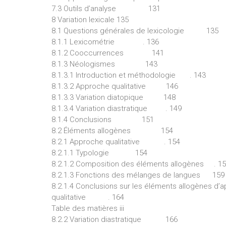
7.3 Outils d’analyse 131
8 Variation lexicale 135
8.1 Questions générales de lexicologie 135
8.1.1 Lexicométrie . 136
8.1.2 Cooccurrences 141
8.1.3 Néologismes 143
8.1.3.1 Introduction et méthodologie . 143
8.1.3.2 Approche qualitative 146
8.1.3.3 Variation diatopique 148
8.1.3.4 Variation diastratique . 149
8.1.4 Conclusions 151
8.2 Éléments allogènes 154
8.2.1 Approche qualitative . 154
8.2.1.1 Typologie 154
8.2.1.2 Composition des éléments allogènes . 1
8.2.1.3 Fonctions des mélanges de langues 159
8.2.1.4 Conclusions sur les éléments allogènes d’ap
qualitative . 164
Table des matières iii
8.2.2 Variation diastratique 166