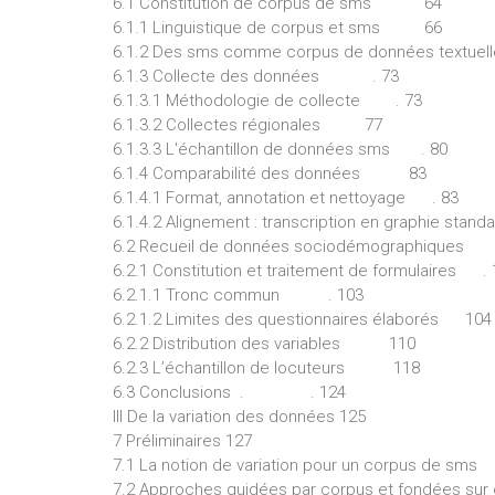
6.1 Constitution de corpus de sms 64
6.1.1 Linguistique de corpus et sms 66
6.1.2 Des sms comme corpus de données textuel
6.1.3 Collecte des données . 73
6.1.3.1 Méthodologie de collecte . 73
6.1.3.2 Collectes régionales 77
6.1.3.3 L'échantillon de données sms . 80
6.1.4 Comparabilité des données 83
6.1.4.1 Format, annotation et nettoyage . 83
6.1.4.2 Alignement : transcription en graphie standa
6.2 Recueil de données sociodémographiques
6.2.1 Constitution et traitement de formulaires .
6.2.1.1 Tronc commun . 103
6.2.1.2 Limites des questionnaires élaborés 104
6.2.2 Distribution des variables 110
6.2.3 L’échantillon de locuteurs 118
6.3 Conclusions . . 124
III De la variation des données 125
7 Préliminaires 127
7.1 La notion de variation pour un corpus de sm
7.2 Approches guidées par corpus et fondées s