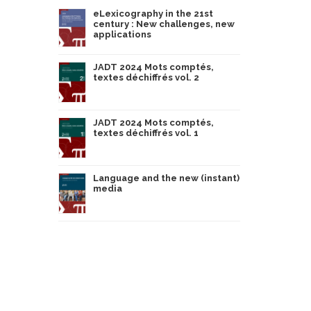
eLexicography in the 21st
century : New challenges, new
applications
JADT 2024 Mots comptés,
textes déchiffrés vol. 2
JADT 2024 Mots comptés,
textes déchiffrés vol. 1
Language and the new (instant)
media