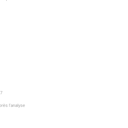
57
rès l’analyse