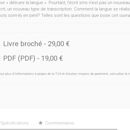
oir « détruire la langue ». Pourtant, l’écrit sms n’est pas un nouve
rit, un nouveau type de transcription. Comment la langue se réalis
mots sont-ils en péril? Telles sont les questions que pose cet ouvr
asant sur plus de 50 000 sms authentiques envoyés dans les quat
ée de nombreux phénomènes linguistiques: de l’alternance des lan
i de régionalismes, l’étude propose également de nombreuses stati
es tendances modernes de l’écrit sms.
Livre broché
-
29,00 €
PDF (PDF)
-
19,00 €
our plus d'informations à propos de la TVA et d'autres moyens de paiement, consultez la r
Spécifications
Commentaires