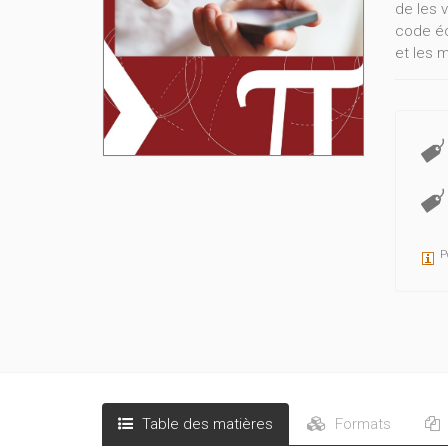
de les v
code éc
et les 
En se b
détaill
l’emplo
avant l
P
Table des matières
Formats