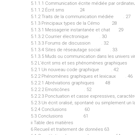
5.1.1.1 Communication écrite médiée par ordinate
5.1.1.2 Écrit sms 24
5.1.2 Traits de la communication médiée . 27
5.1.3 Principaux types de la Cémo 28
5.1.3.1 Messagerie instantanée et chat 29
5.1.3.2 Courrier électronique . 30
5.1.3.3 Forums de discussion . 32
5.1.3.4 Sites de réseautage social . 33
5.1.3.5 Muds ou communication dans les univers vi
5.2 L'écrit sms et ses phénomènes graphiques 
5.2.1 Un nouveau code graphique . 42
5.2.2 Phénomènes graphiques et lexicaux . 46
5.2.2.1 Abréviations graphiques 48
5.2.2.2 Emoticônes . 52
5.2.2.3 Ponctuation et casse expressives, caractè
5.2.3 Un écrit oralisé, spontané ou simplement un l
5.2.4 Conclusions 60
5.3 Conclusions 61
ii Table des matières
6 Recueil et traitement de données 63