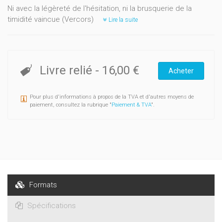
Ni avec la légèreté de l'hésitation, ni la brusquerie de la
timidité vaincue (Vercors)
Lire la suite
Livre relié
-
16,00 €
Acheter
Pour plus d'informations à propos de la TVA et d'autres moyens de
paiement, consultez la rubrique "
Paiement & TVA
".
Formats
Spécifications