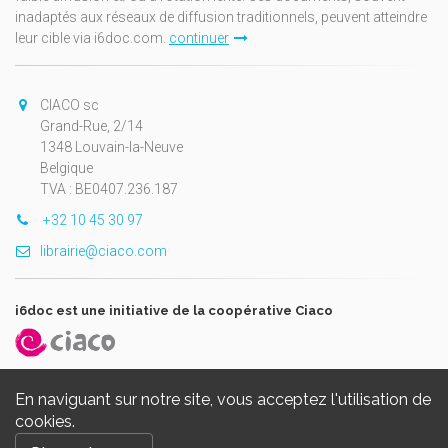
inadaptés aux réseaux de diffusion traditionnels, peuvent atteindre
leur cible via i6doc.com.
continuer
CIACO sc
Grand-Rue, 2/14
1348 Louvain-la-Neuve
Belgique
TVA : BE0407.236.187
+32 10 45 30 97
librairie@ciaco.com
i6doc est une initiative de la coopérative Ciaco
En naviguant sur notre site, vous acceptez l'utilisation de
cookies.
Copyright © 2026, i6doc. Powered by
GiantChair
. All Rights