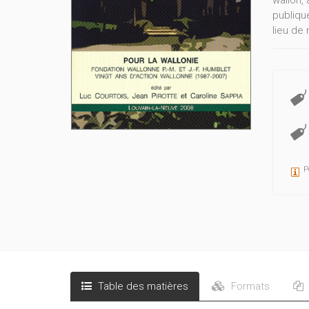
wallon, 
publiqu
lieu de
"J'avais
mais qu
adulte 
nombrili
P
Table des matières
Formats