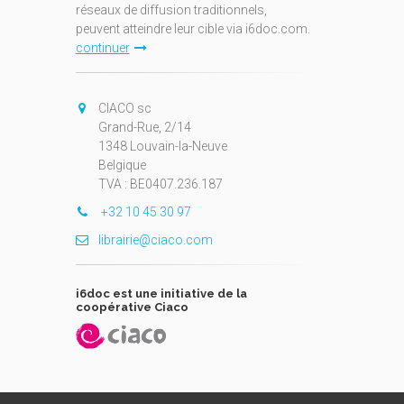
réseaux de diffusion traditionnels,
peuvent atteindre leur cible via i6doc.com.
continuer
CIACO sc
Grand-Rue, 2/14
1348 Louvain-la-Neuve
Belgique
TVA : BE0407.236.187
+32 10 45 30 97
librairie@ciaco.com
i6doc est une initiative de la
coopérative Ciaco