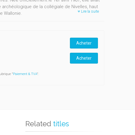
s. Née officiellement le 1er avril 1987, elle avait
rchéologique de la collégiale de Nivelles, haut
Lire la suite
e Wallonie.
re que c'est le plus bel âge de la vie". Peut-être
an où, après les tâtonnements de l'enfance, l'homme
engagements. Plus que de contemplations
Acheter
Acheter
ubrique "
Paiement & TVA
".
Related
titles