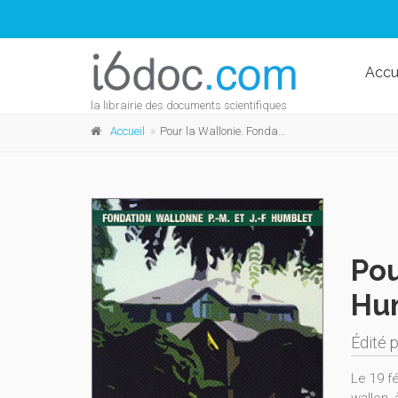
Accu
la librairie des documents scientifiques
Accueil
Pour la Wallonie. Fondation wallonne P.-M. et J.-F. Humblet Vingt ans d'action wallonne (1987-2007)
Pou
Hum
Édité 
Le 19 f