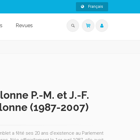
Français
s
Revues
onne P.-M. et J.-F.
lonne (1987-2007)
umblet a fêté ses 20 ans d'existence au Parlement