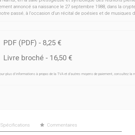
à Namur, en la salle prestigieuse et symbolique des réunions plénière
ement annoncé sa naissance le 27 septembre 1988, dans la crypte a
 notre passé, à l'occasion d'un récital de poésies et de musiques d
 20 ans", écrivait Paul Nizan en 1931, et "je ne laisserai personne di
elle que soit la pertinence du propos, c'est l'âge d'un premier bil
arrête les grandes options qui le guideront dans la suite de ses 
stes des acquis, c'est de prospective qu'il s'agit…
PDF (PDF)
-
8,25 €
Livre broché
-
16,50 €
our plus d'informations à propos de la TVA et d'autres moyens de paiement, consultez la r
Spécifications
Commentaires