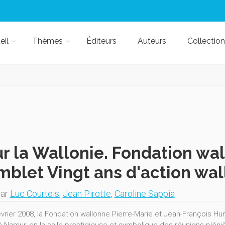
eil
Thèmes
Éditeurs
Auteurs
Collection
r la Wallonie. Fondation wall
blet Vingt ans d'action wal
par
Luc Courtois
,
Jean Pirotte
,
Caroline Sappia
évrier 2008, la Fondation wallonne Pierre-Marie et Jean-François H