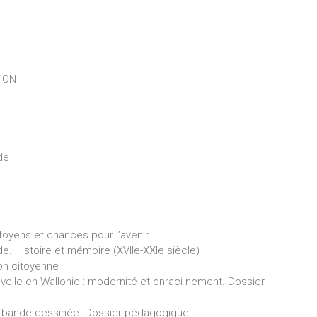
ION
de
toyens et chances pour l’avenir
de. Histoire et mémoire (XVIIe-XXIe siècle)
ion citoyenne
velle en Wallonie : modernité et enraci-nement. Dossier
s la bande dessinée. Dossier pédagogique