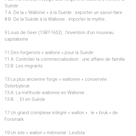
siècle. Les communautés de forges wallonnes ont donc
Suède
survécu jusque l'Entre-deux-guerres et, avec elles, la
7 A. De la « Wallonie » à la Suède : exporter un savoir-faire
conscience d'un héritage, réel ou supposé, spécifiquement
8 B. De la Suède à la Wallonie : importer le mythe…
wallon. C'est qu'au moment où la social-démocratie tendait à
s'imposer, elle a récupéré le "modèle" d'organisation sociale
9 Louis de Geer (1587-1652) : l'invention d’un nouveau
des forges en vue de légitimer son projet socio-politique.
capitalisme
Petite enquête sur nos cousins scandinaves...
11 Des forgerons « wallons » pour la Suède
11 A. Contrôler la commercialisation : une affaire de famille
12 B. Les migrants
13 La plus ancienne forge « wallonne » conservée :
Österbybruk
13 A. La méthode wallonne en Wallonie…
13 B. … Et en Suède
17 Un grand complexe intégré « wallon » : le « bruk » de
Forsmark
19 Un site « wallon » mémorial : Leufsta