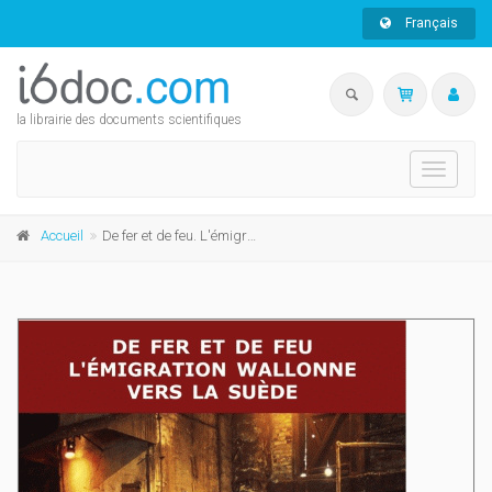
Français
la librairie des documents scientifiques
Toggle
navigati
Accueil
De fer et de feu. L'émigration wallonne vers la Suède