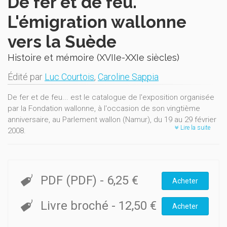
De fer et de feu.
L'émigration wallonne
vers la Suède
Histoire et mémoire (XVIIe-XXIe siècles)
Édité par
Luc Courtois
,
Caroline Sappia
De fer et de feu... est le catalogue de l'exposition organisée
par la Fondation wallonne, à l'occasion de son vingtième
anniversaire, au Parlement wallon (Namur), du 19 au 29 février
Lire la suite
2008.
Dans la conscience collective suédoise contemporaine, le
souvenir de l'émigration wallonne du XVIIe siècle est encore
très présent. Personne n'ignore le phénomène et toute une
PDF (PDF)
-
6,25 €
Acheter
série de faits sociaux (organisation sociale poussée,
musique populaire, folklore, etc.à sont réputés "wallons". En
Livre broché
-
12,50 €
fait, les migrants wallons qui quittent nos contrées aux
Acheter
environs de 1600 pour aller s'établir - d'abord