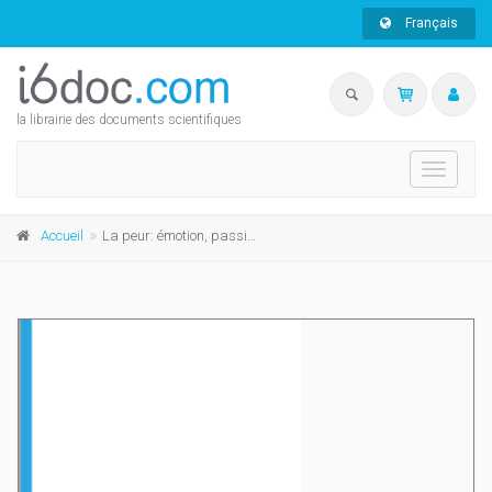
Français
la librairie des documents scientifiques
Toggle
navigati
Accueil
La peur: émotion, passion, raison