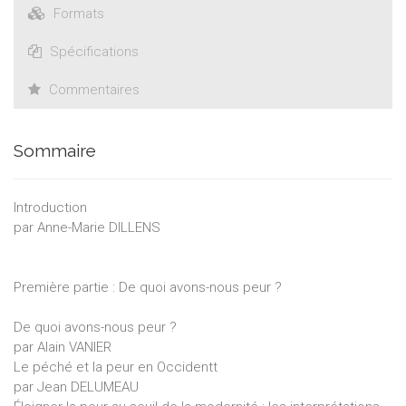
Formats
D'où les deux grands axes d'interrogation pris en charge par
les leçons publiques organisées par l'École des sciences
Spécifications
philosophiques et religieuses les années académiques 2003-
2004 et 2004-2005. Le premier, «De quoi avons-nous peur ?»,
Commentaires
concerne l'investigation de la spécificité des peurs
contemporaines ; le second, «La peur bonne ou mauvaise
conseillère?», a trait aux modes de gestion qui en sont
Sommaire
proposés aujourd'hui.
Introduction
par Anne-Marie DILLENS
Première partie : De quoi avons-nous peur ?
De quoi avons-nous peur ?
par Alain VANIER
Le péché et la peur en Occidentt
par Jean DELUMEAU