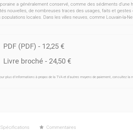
oraine a généralement conservé, comme des sédiments d’une his
ités nouvelles, de nombreuses traces des usages, faits et gestes qu
s populations locales. Dans les villes neuves, comme Louvain-la-N
 délibérée de promouvoir certaines valeurs actuelles, la vision rec
nymie apparaît comme un lieu extraordinaire de la mémoire collect
ement explicités aux usagers. Or, ce qui s’exprime à travers l’acte
un imaginaire collectif, où s’interpénètrent identité régionale (topo
PDF (PDF)
-
12,25 €
aphie des lieux, à la langue ancienne, à l’histoire locale, etc.) et c
des noms qui évoquent les artistes, les guerres, les idéaux partagé
Livre broché
-
24,50 €
propres aux divers peuples européens). Inventorier les interpénétr
nne qui s’exprime à travers les noms de rue et, par là, initier ind
n quelques mots, les objectifs de cet ouvrage consacré aux noms 
our plus d'informations à propos de la TVA et d'autres moyens de paiement, consultez la r
Spécifications
Commentaires