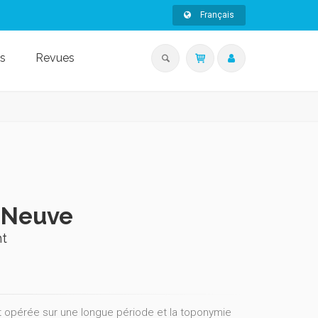
Français
s
Revues
-Neuve
nt
est opérée sur une longue période et la toponymie