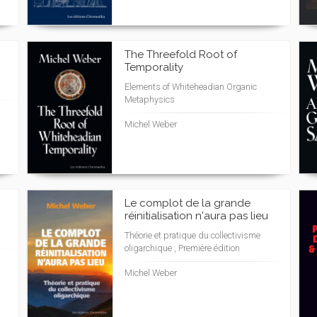
The Threefold Root of
Temporality
Elements of Whiteheadian Organic
Metaphysics
Michel Weber
Le complot de la grande
réinitialisation n'aura pas lieu
Théorie et pratique du collectivisme
oligarchique , Première édition
Michel Weber