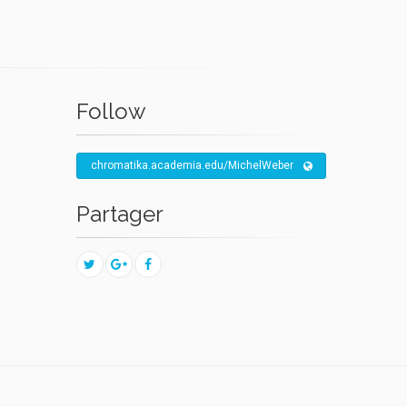
Follow
chromatika.academia.edu/MichelWeber
Partager