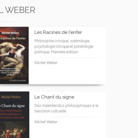
L WEBER
Les Racines de l'enfer
Philosophie crisique, sotériologie,
psychologie clinique et ponérologie
politique, Première édition
Michel Weber
Le Chant du signe
Des malentendus philosophiques à la
transition culturelle
Michel Weber