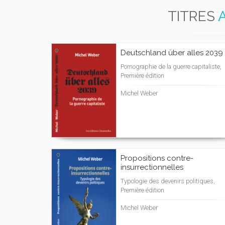
TITRES
Deutschland über alles 2039
Pornographie de la guerre capitaliste,
Première édition
Michel Weber
Propositions contre-
insurrectionnelles
Typologie des devenirs politiques,
Première édition
Michel Weber