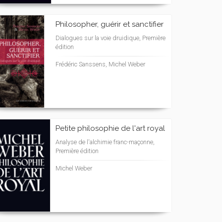
Philosopher, guérir et sanctifier
Dialogues sur la voie druidique, Première
édition
Frédéric Sanssens, Michel Weber
Petite philosophie de l'art royal
Analyse de l'alchimie franc-maçonne,
Première édition
Michel Weber