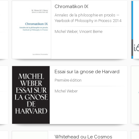
Chromatikon IX
—
Annales de la philosophie en procès —
Yearbook of Philosophy in Process 2014
Michel Weber, Vincent Berne
Essai sur la gnose de Harvard
—
Première édition
Michel Weber
Whitehead ou Le Cosmos