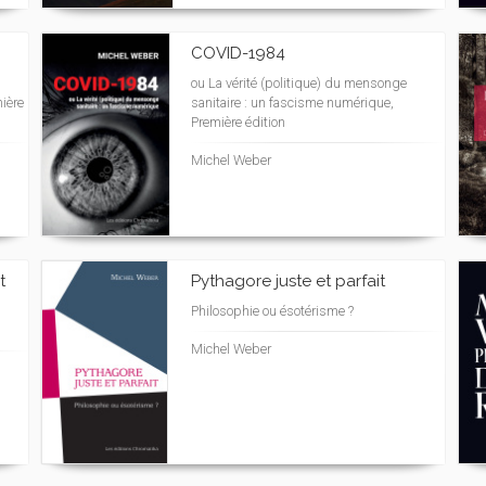
COVID-1984
ou La vérité (politique) du mensonge
ière
sanitaire : un fascisme numérique,
Première édition
Michel Weber
t
Pythagore juste et parfait
Philosophie ou ésotérisme ?
Michel Weber