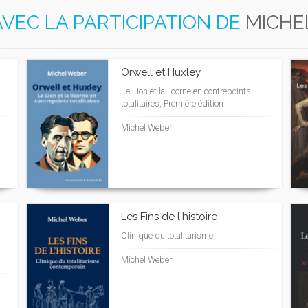
AVEC LA PARTICIPATION DE
MICHE
Orwell et Huxley
Le Lion et la licorne en contrepoints
totalitaires, Première édition
Michel Weber
Les Fins de l'histoire
Clinique du totalitarisme
Michel Weber