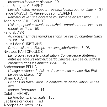
processus locaux et globaux
19
Jean-François CLÉMENT
Les islamistes marocains : réseaux locaux ou mondiaux ?
37
Felice
DASSETTO
,
Pierre-Joseph
LAURENT
Ramatoullaye : une confrérie musulmane en transition
51
Anne-Marie
VUILLEMENOT
L'islam populaire kazakh et ouzbek :
enracinements locaux et
mondialisations
63
Farid
EL ASRI
Au croisement des mondialisations :
le cas du chanteur Sami
Yusuf
79
Louis-Léon
CHRISTIANS
Droit et islam en Europe : quelles globalisations ?
93
Nikolaos
RAPTOPOULOS
La Turquie face à la globalisation
.
Convergence d'intérêts
entre les acteurs religieux particularistes :
Le cas du sud-est
européen dans les années 1990
105
Abdessamad
BELHAJ
L'usage politique de l'islam : l'universel au service d'un État
.
Le cas du Maroc
121
Olivier COUSIN
Le sens du travail dans un contexte de dérégulation :
le cas
des
cadres d'entreprise
141
Colette
MÉCHIN
La fonction prénominale
165
Lectures critiques
183
À propos de livres 203