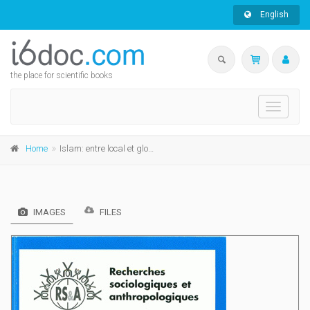
English
the place for scientific books
Toggle
navigati
Home
Islam: entre local et global
IMAGES
FILES